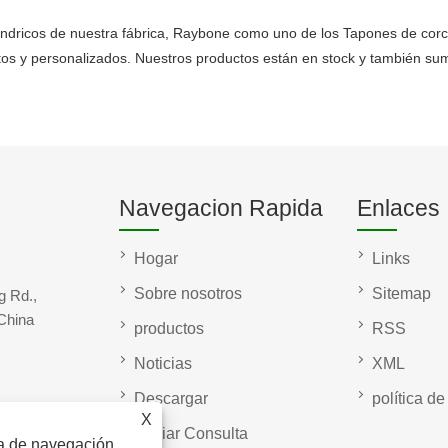
índricos de nuestra fábrica, Raybone como uno de los Tapones de corch
tos y personalizados. Nuestros productos están en stock y también su
Navegacion Rapida
Enlaces
Hogar
Links
Sobre nosotros
Sitemap
 Rd.,
China
productos
RSS
Noticias
XML
Descargar
política de
X
Enviar Consulta
ia de navegación,