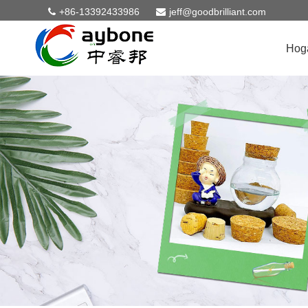
+86-13392433986
jeff@goodbrilliant.com
Hog